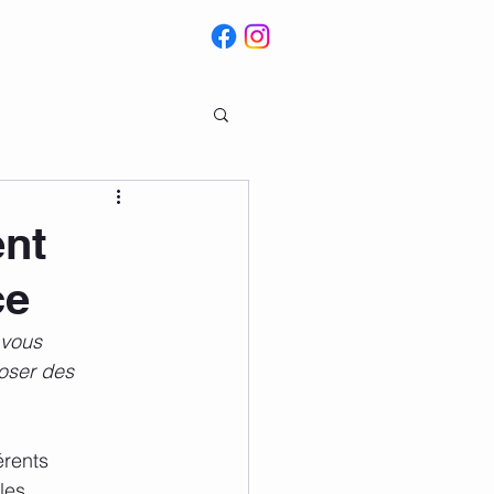
ent
ce
 vous 
oser des 
rents 
les. 