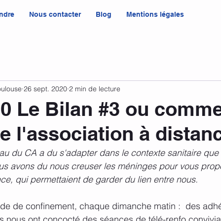
ndre
Nous contacter
Blog
Mentions légales
oulouse
26 sept. 2020
2 min de lecture
0 Le Bilan #3 ou comm
re l'association à distan
au du CA a du s'adapter dans le contexte sanitaire que
us avons du nous creuser les méninges pour vous prop
e, qui permettaient de garder du lien entre nous. 
iode de confinement, chaque dimanche matin :  des adhé
és nous ont concocté des séances de télé-renfo convivia